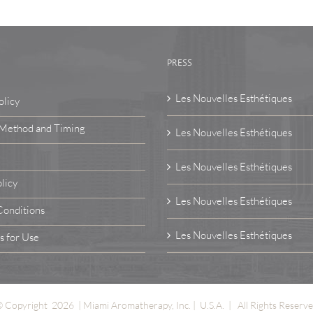
PRESS
Les Nouvelles Esthétiques
olicy
 Method and Timing
Les Nouvelles Esthétiques
Les Nouvelles Esthétiques
licy
Les Nouvelles Esthétiques
Conditions
Les Nouvelles Esthétiques
s for Use
 Copyright
2026 | Miami Aromatherapy, Inc. | U.S.A. | All Rights Reserv